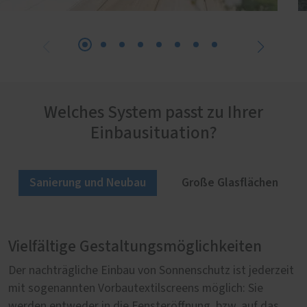
Welches System passt zu Ihrer
Einbausituation?
Sanierung und Neubau
Große Glasflächen
Vielfältige Gestaltungsmöglichkeiten
Sonnenschutz für große Glasflächen
Der nachträgliche Einbau von Sonnenschutz ist jederzeit
Für Panorama-Verglasungen eignen sich vor allem
mit sogenannten Vorbautextilscreens möglich: Sie
sogenannte Zipscreens. Der motorangetriebene Behang,
werden entweder in die Fensteröffnung, bzw. auf das
der auch bei großen Flächen nicht geteilt werden muss,